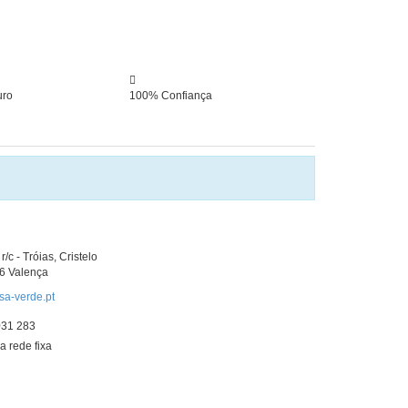
uro
100% Confiança
r/c - Tróias, Cristelo
76 Valença
sa-verde.pt
31 283
 rede fixa