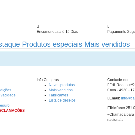
Encomendas até 15 Dias
Pagamento Seg
staque
Produtos especiais
Mais vendidos
Info Compras
Contacte-nos
Novos produtos
Edf. Rodas, nº2 
ndições
Mais vendidos
Covo - 4930 - 1
rivacidade
Fabricantes
Email:
info@ca
Lista de desejos
eguro
Telefone:
251 0
RECLAMAÇÕES
«Chamada para a
nacional»