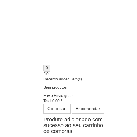
0
0
Recently added item(s)
Sem produtos
Envio
Envio grátis!
Total
0,00 €
Go to cart
Encomendar
Produto adicionado com
sucesso ao seu carrinho
de compras