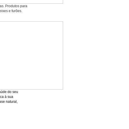
ias. Produtos para
eixes e furões.
saúde do seu
ica à sua
se natural,