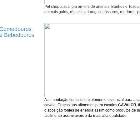
Pet shop a sua loja on-line de animais, Banhos e Tosqu
animais gatos, répteis, tartarugas, pássaros, roedores, p
Comedouros
e Bebedouros
A alimentação constitui um elemento essencial para a 
cavalo. Graças aos alimentos para cavalos
CAVALOR,
f
disposição fontes de energia assim como produtos de ba
facilmente assimiláveis e da mais alta qualidade.