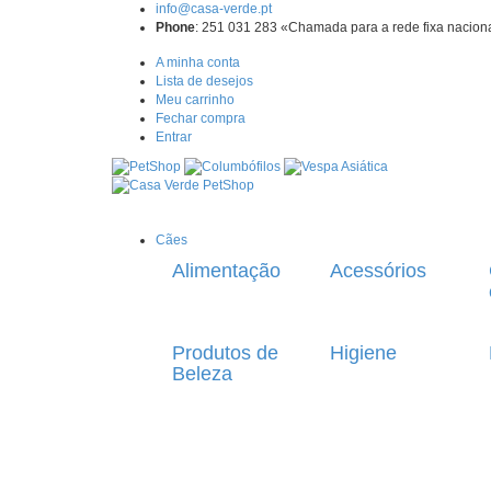
info@casa-verde.pt
Phone
: 251 031 283 «Chamada para a rede fixa nacion
A minha conta
Lista de desejos
Meu carrinho
Fechar compra
Entrar
Cães
Alimentação
Acessórios
Produtos de
Higiene
Beleza