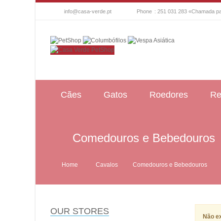
info@casa-verde.pt
Phone
: 251 031 283 «Chamada par
Cães
Gatos
Roedores
Re
Comedouros e Bebedouros
Home
Cavalos
Comedouros e Bebedouros
OUR STORES
Não ex