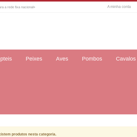
A minha conta
a a rede fixa nacional»
pteis
Peixes
Aves
Pombos
Cavalos
istem produtos nesta categoria.