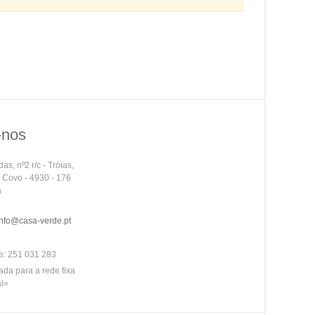
-nos
as, nº2 r/c - Tróias,
o Covo - 4930 - 176
a
info@casa-verde.pt
e:
251 031 283
a para a rede fixa
l»