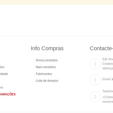
Info Compras
Contacte
Edf. Rod
Novos produtos
Cristel
ões
Mais vendidos
Valenç
cidade
Fabricantes
Email:
Lista de desejos
ro
Telefon
CLAMAÇÕES
«Chamad
naciona