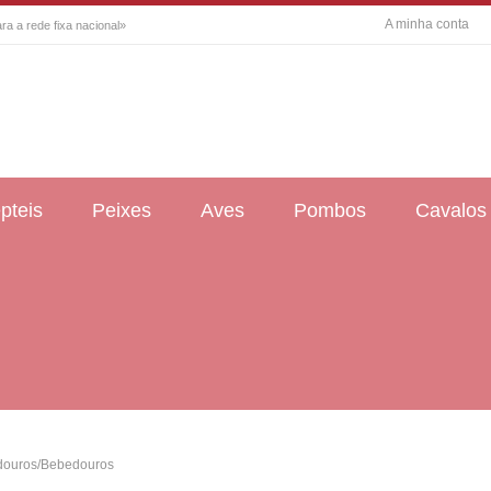
A minha conta
a a rede fixa nacional»
pteis
Peixes
Aves
Pombos
Cavalos