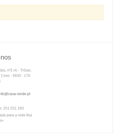
-nos
as, nº2 r/c - Tróias,
o Covo - 4930 - 176
a
info@casa-verde.pt
e:
251 031 283
a para a rede fixa
l»