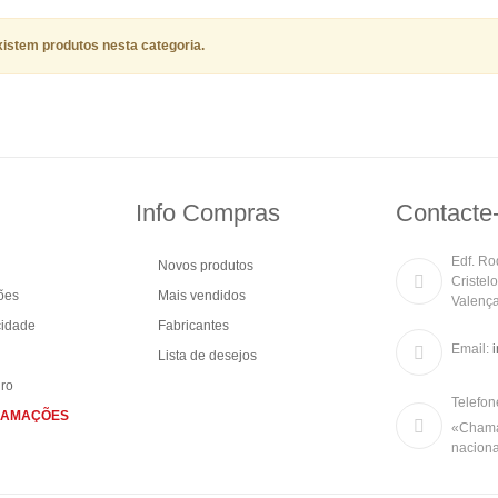
istem produtos nesta categoria.
Info Compras
Contacte
Edf. Rod
Novos produtos
Cristel
ões
Mais vendidos
Valenç
cidade
Fabricantes
Email:
Lista de desejos
ro
Telefon
CLAMAÇÕES
«Chamad
naciona