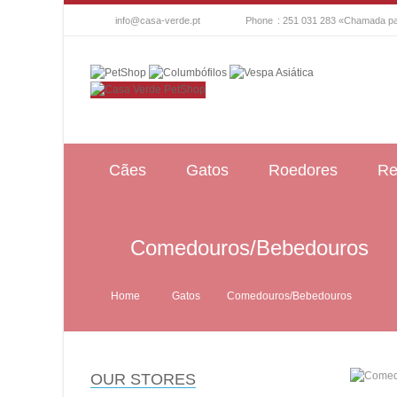
info@casa-verde.pt
Phone
: 251 031 283 «Chamada par
Cães
Gatos
Roedores
Re
Comedouros/Bebedouros
Home
Gatos
Comedouros/Bebedouros
OUR STORES