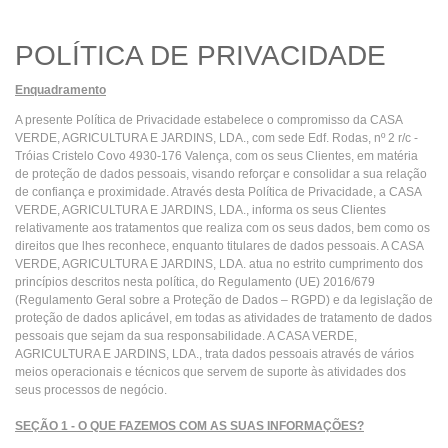
POLÍTICA DE PRIVACIDADE
Enquadramento
A presente Política de Privacidade estabelece o compromisso da CASA
VERDE, AGRICULTURA E JARDINS, LDA., com sede Edf. Rodas, nº 2 r/c -
Tróias Cristelo Covo 4930-176 Valença, com os seus Clientes, em matéria
de proteção de dados pessoais, visando reforçar e consolidar a sua relação
de confiança e proximidade. Através desta Política de Privacidade, a CASA
VERDE, AGRICULTURA E JARDINS, LDA., informa os seus Clientes
relativamente aos tratamentos que realiza com os seus dados, bem como os
direitos que lhes reconhece, enquanto titulares de dados pessoais. A CASA
VERDE, AGRICULTURA E JARDINS, LDA. atua no estrito cumprimento dos
princípios descritos nesta política, do Regulamento (UE) 2016/679
(Regulamento Geral sobre a Proteção de Dados – RGPD) e da legislação de
proteção de dados aplicável, em todas as atividades de tratamento de dados
pessoais que sejam da sua responsabilidade. A CASA VERDE,
AGRICULTURA E JARDINS, LDA., trata dados pessoais através de vários
meios operacionais e técnicos que servem de suporte às atividades dos
seus processos de negócio.
SEÇÃO 1 - O QUE FAZEMOS COM AS SUAS INFORMAÇÕES?