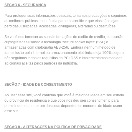
SEÇÃO 6 - SEGURANÇA
Para proteger suas informações pessoais, tomamos precauções e seguimos
as melhores práticas da indústria para nos certificar que elas não sejam
perdidas, usurpadas, acessadas, divulgadas, alteradas ou destruídas.
Se você nos fornecer as suas informações de cartão de crédito, elas serão
criptografadas usando a tecnologia "secure socket layer" (SSL) e
armazenadas com criptografia AES-256. Embora nenhum método de
transmissão pela Internet ou armazenamento eletrônico seja 100% seguro,
nós seguimos todos os requisitos da PCI-DSS e implementamos medidas
adicionais aceitas pelos padrões da indústria.
SEÇÃO 7 - IDADE DE CONSENTIMENTO
Ao usar esse site, você confirma que você é maior de idade em seu estado
ou província de residência e que você nos deu seu consentimento para
permitir que qualquer um dos seus dependentes menores de idade usem
esse site.
SEÇÃO 8 - ALTERAÇÕES NA POLÍTICA DE PRIVACIDADE