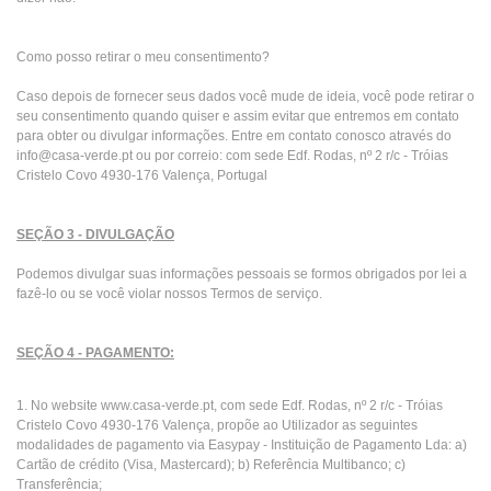
Como posso retirar o meu consentimento?
Caso depois de fornecer seus dados você mude de ideia, você pode retirar o
seu consentimento quando quiser e assim evitar que entremos em contato
para obter ou divulgar informações. Entre em contato conosco através do
info@casa-verde.pt ou por correio: com sede Edf. Rodas, nº 2 r/c - Tróias
Cristelo Covo 4930-176 Valença, Portugal
SEÇÃO 3 - DIVULGAÇÃO
Podemos divulgar suas informações pessoais se formos obrigados por lei a
fazê-lo ou se você violar nossos Termos de serviço.
SEÇÃO 4 - PAGAMENTO:
1. No website www.casa-verde.pt, com sede Edf. Rodas, nº 2 r/c - Tróias
Cristelo Covo 4930-176 Valença, propõe ao Utilizador as seguintes
modalidades de pagamento via Easypay - Instituição de Pagamento Lda: a)
Cartão de crédito (Visa, Mastercard); b) Referência Multibanco; c)
Transferência;